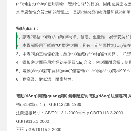
(dá)到延長(zhǎng)使用壽命、密封性能*的目的。因此被廣泛地應(
水等腐蝕性介質(zhì)的管道上，是調(diào)節(jié)流量和截?cái)嗔黧w
特點(diǎn)：
1
、該蝶閥結(jié)構(gòu)簡(jiǎn)單、緊湊、重量輕、易于安裝和拆
2
U
、本蝶閥采用不銹鋼“
"
型密封圈，具有一定的彈性無(wú)論在
3
U
、本蝶閥的三維偏心距，經(jīng)過嚴(yán)格的計(jì)算，“
"型
4
、蝶板密封面采用堆焊鈷基硬質(zhì)合金，密封面耐磨損，使用
5
“
"
90°
、電動(dòng)蝶閥
開關(guān)
僅需轉(zhuǎn)動(dòng)閥桿
即
6
、耐高溫、耐低溫、耐腐蝕性。
電動(dòng)開關(guān)蝶閥 鑄鋼硬密封電動(dòng)法蘭蝶閥
采
GB/T12238-1989
標(biāo)準(zhǔn)：
GB/T911
3.1-2000
GB/T9113.2-2000
法蘭連接尺寸：
；
GB/T9115.1-2000
GB/T9115.2-2000
；