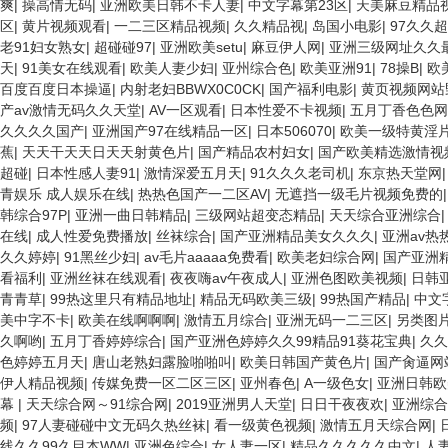
爽
|
操高情无码
|
亚洲欧美日韩不卡人妻
|
中文字幕第23区
|
天美麻豆精品视
区
|
黄片视频观看
|
一二三区精品视频
|
久久精品视
|
岛国小电影
|
97久久
老91妇女熟女
|
超碰碰97
|
亚洲欧美setu
|
麻豆伊人网
|
亚洲三级网址久久
天
|
91美女在线观看
|
欧美人妻少妇
|
亚州综合色
|
欧美亚洲91
|
78操B
|
欧
百度百度日本操逼
|
内射老妇BBWX0C0CK
|
国产福利电影
|
黄页视频网站
产av激情无码久久天堂
|
AV一区观看
|
日本性爱不卡视频
|
五月丁香色色网
久久久久国产
|
亚洲国产97在线精品一区
|
日本506070
|
欧美一级特黄淫
蕉
|
天天干天天日天天射黄色片
|
国产精品农村妇女
|
国产欧美精选激情视
超碰
|
日本性感人妻91
|
激情深爱五月天
|
91久久久老司机
|
东京热天堂网
青娱乐 成人娱乐在线
|
热热色国产一二区AV
|
无遮挡一级毛片视频免费的
韩综合97P
|
亚洲一曲日韩精品
|
三级网站超变态精品
|
天天综合亚洲综合
在线
|
成人性爱免费播放
|
丝袜综合
|
国产亚洲精品美女久久久
|
亚洲av热
久久婷婷
|
91黑丝少妇
|
av毛片aaaaa免费看
|
欧美老妇综合网
|
国产亚洲
看福利
|
亚洲丝袜在线观看
|
夜夜嗨av午夜成人
|
亚洲色图欧美视频
|
日韩
青青草
|
99热这里只有精品地址
|
精品无码欧美三级
|
99热国产精品
|
中文字
美中字不卡
|
欧美在线啊啊啊
|
激情五月综合
|
亚洲无码一二三区
|
另类图
久啊哟
|
五月丁香婷婷综合
|
国产亚洲色婷婷久久99精品91葵花宝典
|
久久
色婷婷五月天
|
唐山老熟妇露脸啪啪叫
|
欧美日韩国产黄色片
|
国产肏逼网
伊人精品视频
|
传媒免费一区二区三区
|
亚州春色
|
A一级色女
|
亚洲日韩欧
幕
|
天天综合网～91综合网
|
2019亚洲男人天堂
|
日日干夜夜欢
|
亚洲综合
频
|
97人妻碰碰中文无码久热丝袜
|
看一级黄色视频
|
激情五月天综合网
|
线久久99久目本WW
|
亚洲色综合
|
女人妻一区
|
精品久久久久久中文
|
人妻