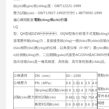
GB/T12221-1989
結(jié)構(gòu)長(zhǎng)度：
GB/T13927-1992
JB/T9092-1999
壓力試驗(yàn)：
；
偏心蝶閥配套
電動(dòng)執(zhí)行器
LQ
QH
DZW
DQW
型、
型或
、
型角行程電子式電動(dòng)執(z
源電壓作動(dòng)力，直接接受統(tǒng)一標(biāo)準(zhǔn)信號(h
0~90°
(hào)相對(duì)應(yīng)的位移，以角度位移（
）運(yùn)動(d
AC220V
AC380V
n)比例動(dòng)作。二位開關(guān)式接受
或
作動
指示信號(hào)是一種高精度、高性能、高可靠性類產(chǎn)品。
電動(d
公稱通徑
DN
mm
50
1200
（
）
～
公稱壓力
PN
MPa
0.6
1.0
1.6
2.5
4.0
（
）
電動(d
強(qiáng)度試驗(yàn)
0.9
1.5
2.4
3.75
6.0
零件名
試驗(yàn)壓力
密封試驗(yàn)
0.66
1.1
1.76
2.75
4.4
閥體
氣密封試驗(yàn)
0.6
0.6
0.6
0.6
0.6