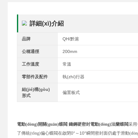
詳細(xì)介紹
品牌
QH/黔滬
公稱通徑
200mm
工作溫度
常溫
零部件及配件
執(zhí)行器
結(jié)構(gòu)
偏置板式
形式
電動(dòng)開關(guān)蝶閥 鑄鋼硬密封電動(dòng)法蘭蝶閥
采用一
0
10°
了傳統(tǒng)偏心蝶閥在啟閉
°～
瞬間密封面仍處于滑動(dòn