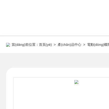
當(dāng)前位置：
首頁(yè)
>
產(chǎn)品中心
>
電動(dòng)蝶