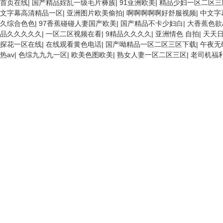
首页在线
|
国产精品婬乱一级毛片彝族
|
91亚洲欧美
|
精品少妇一区二区三
文字幕高清精品一区
|
亚洲图片欧美偷拍
|
啊啊啊啊啊好舒服视频
|
中文字幕
久综合色色
|
97香蕉碰碰人妻国产欧美
|
国产精品不卡少妇白
|
大香蕉色欲
品久久久久久
|
一区二区视频在看
|
9精品久久久久
|
亚洲情色 自拍
|
天天
探花一区在线
|
在线观看黄色电话
|
国产呦精品一区二区三区下载
|
午夜无
热av
|
色综九九九一区
|
欧美色图欧美
|
熟女人妻一区二区三区
|
老司机福