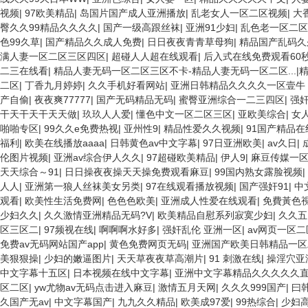
视频
|
97欧美精品
|
岛国片国产成人亚洲播放
|
乱老女人一区二区视频
|
大
臀久久99精品久久久久
|
国产一级高跟丝袜
|
亚洲91少妇
|
乱色老一区二
色99久草
|
国产精品久久成人免费
|
日日夜夜青青草母狗
|
精品国产乱码久
满人妻一区二区三区四区
|
超碰人人超在线观看
|
后入式在线免费观看60
二三在线看
|
精品人妻无码一区二区三区不卡-精品人妻无码一区二区...
二区
|
丁香九月婷婷
|
久久手机好看网站
|
亚洲日韩精品久久久久一区壹牛
产自偷
|
夜夜爽77777
|
国产无码精品无码
|
蜜臀亚洲综合一二三四区
|
强奸
干天干天干天天做
|
玖玖人人爱
|
懂色中文一区二区三区
|
亚欧美综合
|
女
啪啪专区
|
99久久e免费热视
|
亚州性9
|
精品性爱久久视频
|
91国产精品在
福利
|
欧美在线播放aaaa
|
日韩黄色av中文字幕
|
97日亚洲欧美
|
av久日
|
伦图片视频
|
亚洲av综合伊人久久
|
97超碰欧美精品
|
伊人9
|
麻豆传媒一
天天综合～91
|
日日操夜夜操天天操免费观看麻豆
|
99国内熟女露脸视频
|
人人
|
亚洲第一狼人丝袜美女另类
|
97在线观看播放视频
|
国产强奸91
|
中
观看
|
欧美性生活免费网
|
色色色欧美
|
亚洲成人性爱在线观看
|
免費黃色
少妇久久
|
久久激情亚洲精品无码?V
|
欧美精品自慰系列寂寞少妇
|
久久五
区三区二
|
97频视在线
|
啊啊啊水好多
|
强奸乱伦 亚洲一区
|
av网页一区
免费av无码网站国产app
|
黄色免费网页无码
|
亚洲国产欧美日韩精品一区二
美狠狠操
|
少妇的嫩逼图片
|
天天草夜夜草高潮片
|
91 刺激在线
|
操淫穴亚
中文字幕十五区
|
日本视频在线中文字幕
|
亚洲中文字幕精品久久久久久
区二区
|
yw尤物av无码点击进入麻豆
|
激情五月天网
|
久久久999国产
|
曰
久国产无av
|
中文字幕国产
|
九九久久精品
|
欧美成97爱
|
99热综合
|
少妇