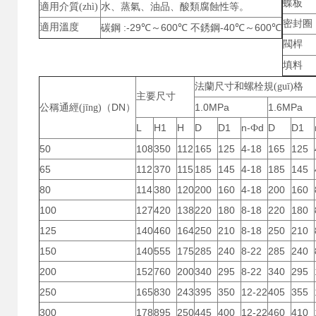
蝶板
適用介質(zhì)
水、蒸氣、油品、酸類腐蝕性等。
密封圈
適用溫度
:-29
600
-40
600
碳鋼
℃～
℃
不銹鋼
℃
～
℃
閥桿
填料
法蘭尺寸和螺栓規(guī)格
主要尺寸
DN
1.0MPa
1.6MPa
公稱通經(jīng)（
）
L
H1
H
D
D1
n-
d
D
D1
Ф
50
108
350
112
165
125
4-18
165
125
65
112
370
115
185
145
4-18
185
145
80
114
380
120
200
160
4-18
200
160
100
127
420
138
220
180
8-18
220
180
125
140
460
164
250
210
8-18
250
210
150
140
555
175
285
240
8-22
285
240
200
152
760
200
340
295
8-22
340
295
250
165
830
243
395
350
12-22
405
355
300
178
895
250
445
400
12-22
460
410