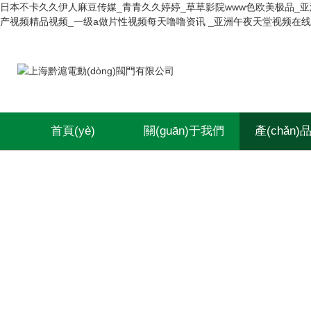
日本不卡久久伊人麻豆传媒_青青久久婷婷_草草影院www色欧美极品_
产视频精品视频_一级a做片性视频每天噜噜资讯 _亚洲午夜天堂视频在
首頁(yè)
關(guān)于我們
產(chǎn)