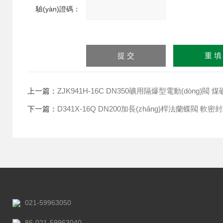
驗(yàn)證碼：
請
(qǐng)
輸入
計(jì)算結(jié)果（填寫阿
拉伯?dāng)?shù)字），
如：三加四=7
上一篇：
ZJK941H-16C DN350礦用隔爆型電動(dòng)閥 
下一篇：
D341X-16Q DN200加長(zhǎng)桿法蘭蝶閥 軟
021-59963050
86-021-59963040