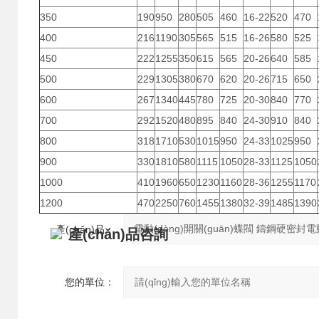
350
190
950
280
505
460
16-22
520
470
400
216
1190
305
565
515
16-26
580
525
450
222
1255
350
615
565
20-26
640
585
500
229
1305
380
670
620
20-26
715
650
600
267
1340
445
780
725
20-30
840
770
700
292
1520
480
895
840
24-30
910
840
800
318
1710
530
1015
950
24-33
1025
950
900
330
1810
580
1115
1050
28-33
1125
1050
1000
410
1960
650
1230
1160
28-36
1255
1170
1200
470
2250
760
1455
1380
32-39
1485
1390
產(chǎn)品：
產(chǎn)品咨詢
您的單位：