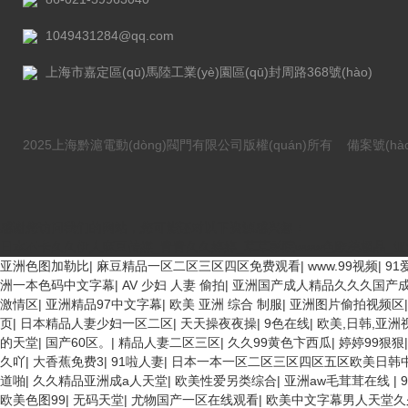
1049431284@qq.com
上海市嘉定區(qū)馬陸工業(yè)園區(qū)封周路368號(hào)
2025上海黔滬電動(dòng)閥門有限公司版權(quán)所有
備案號(hào
感谢您访问我们的网站，您可能还对以下资源感兴趣：
日本不卡久久伊人麻豆传媒_青青久久婷婷_草草影院www色欧美极品_
欧美3级网站 一区二区亚洲AV 精品九九九三级片 亚洲姑娘按摩一级视
亚洲色图加勒比
|
麻豆精品一区二区三区四区免费观看
|
www.99视频
|
91
站在线观看 日本强暴一区 国产熟人AV一二三区 观看性高潮在线播放网
洲一本色码中文字幕
|
AV 少妇 人妻 偷拍
|
亚洲国产成人精品久久久国产
A片COM人成A 日韩在线中文字幕91 肏屄啪啪五月 一级a爱无码 亚洲激
激情区
|
亚洲精品97中文字幕
|
欧美 亚洲 综合 制服
|
亚洲图片偷拍视频区
精品亚洲偷拍 亚洲无码高清日韩欧美一区 国产精品久久久久久美女小逼 
页
|
日本精品人妻少妇一区二区
|
天天操夜夜操
|
9色在线
|
欧美,日韩,亚洲
线 欧美国产日本高清不卡 欧美特黄一级户外 99精品国产无码 黄色成年国
的天堂
|
国产60区。
|
精品人妻二区三区
|
久久99黄色卞西瓜
|
婷婷99狠狠
一区毛片 欧美日韩乱伦老熟妇 91久久精品一区二区三区蜜臀 亚洲精品国
久吖
|
大香蕉免费3
|
91啦人妻
|
日本一本一区二区三区四区五区欧美日韩
婷激情五月天麻豆 av在线五月天婷婷 麻豆91国产在线观看一区 久久久
道啪
|
久久精品亚洲成a人天堂
|
欧美性爱另类综合
|
亚洲aw毛茸茸在线
|
二 欧美黄片第二区 91麻豆VA国产 国产精品乱码一区二区三 能在线看
欧美色图99
|
无码天堂
|
尤物国产一区在线观看
|
欧美中文字幕男人天堂