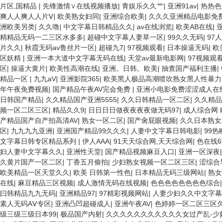
成人av三片在线播放 亚洲无码日韩一区欧美二区三页 国产成人自拍欧美在
片区,国精品
|
先锋激情∨在线视频播放
|
青娱乐久久艹
|
亚洲91av
|
热热色
五月天在线不卡一区二区三区三州 欧美亚洲日韩不卡在线在线观看 亚洲色情
爽人人爽人人片Ⅴ
|
欧美熟女妇同
|
亚洲综合欧美
|
久久久亚洲精品电影免
欧美黄片精品一区二区三区 国产三级片久久精品 亚洲依人大香蕉在线 国产
洲欧美另类
|
久久噜
|
中文字幕日韩精品久久
|
av在线浏览
|
欧美AB在线
|
在线 啪啪啪欧美一区二区 国产乱伦日韩免费欧美 97激情人妻小说 大香
精精品无码一二三区水多多
|
超碰中文字幕人妻草一区
|
99久久无码
|
97
色 国产精品喷水啪啪啪 成人av黄色大片 91国产精品原创人妻 国产精
片久久
|
秋霞无码av鲁丝片一区
|
超碰九7
|
97视频观看
|
日本操逼无码
|
欧
插人人爽 欧美日韩性爱视频网 日韩经典AV在线观看 98久久精品骚逼一
区妖精
|
亚洲一本大道中文字幕无码在线
|
天堂av最新电影网
|
97视频观
久久三级视屏 日本天堂a在线 在线免费观看a黄片 人妻熟人中文字幕一区
区
|
操逼大黄片
|
欧美性高潮在线
|
亚洲。日韩。欧美
|
抽查国产福利主播
|
美日韩91在线 麻豆久久久91 夜夜操天天操人人操 国产91色图区 国
精品一区
|
九九aV
|
亚洲影院365
|
欧美黑人极品高潮喷吹熟女黑人性暴
日韩老板一区 精品久久久久久久久久中文字幕 开心91五月婷婷网 国产的黄
年午夜免费视频
|
国产精品午夜AV完会免费
|
亚洲小电影免费涩涩成人在
区二区黄色电影 亚洲超黄AV 亚洲日本中文字幕天天更新 亚洲一级欧美 
日韩国产精品
|
久久精品国产亚洲5555
|
久久日韩精品一区二区
|
久久精品
色的毛片 免费看国庆黄片 亚洲韩日一区91 91精品偷窥一区二区 大香蕉
频一区二区三区
|
精品久久9
|
日日日日做夜夜夜夜做无码97
|
成人综合网 
字幕日韩黄色影片 人妻福利日韩
产精品国产自产拍高清AV
|
熟女一区二区
|
国产肏屁眼视频
|
久久日本熟女
区
|
九九九九亚洲
|
亚洲国产精品99久久久
|
人妻中文字幕日韩电影
|
99热
文字幕日韩专区精品系列
|
伊人AAA
|
91天天综合网,天天综合网
|
色在线6
妇人妻中文字幕久久
|
亚洲性天堂
|
国产精品视频麻豆入口
|
亚洲一区深夜
久黄片国产一区二区
|
丁香五月偷拍
|
少妇熟女视频一区二区三区
|
涩综合
欧美精品一区天堂久久
|
欧美 日韩第一性色
|
日本精品无码三级网站
|
熟女
在线
|
麻豆精品三区视频
|
成人激情无码在线视频
|
色色色色色色色色综合
曰韩精品九九无码
|
亚洲精品97
|
97精彩视频网站
|
人妻少妇久久中文字幕
素人无码AⅤ专区
|
亚洲凸凹超碰成人
|
亚洲午夜AV
|
色婷婷一区二区三区
级三级三级日本99
|
极品国产内射
|
久久久久久久久久久久久女过产乱-少