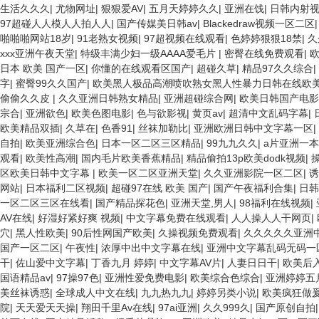
生活久久久
|
尤物网址
|
狠狠爱AV
|
五月天婷婷久久
|
亚洲在饯
|
日韩内射
97超碰人人模人人拍人人
|
国产传媒美日韩av
|
Blackedraw视频一区二区
啪啪啪网站18岁
|
91老熟女视频
|
97超视频在线观看
|
色婷婷狠狠18禁
|
久
xxx亚洲午夜天堂
|
特级丰满少妇一级AAAA爱毛片
|
密臀在线免费观看
|
日本 欧美 国产一区
|
你懂的在线观看区国产
|
超碰久草
|
精品97久久综合
|
字
|
蜜臀99久久国产
|
欧美黑人极品高潮喷吹熟女黑人性暴力日韩在线欧
偷偷久久皮
|
久久亚洲日韩熟女精品
|
亚洲超碰综合网
|
欧美日韩国产电影
宗合
|
亚洲欲色
|
欧美色图电影
|
色与欲影视
|
黄页av
|
超清中文乱码字幕
|
欧美精品双插
|
久草在
|
色香91
|
丝袜加勒比
|
亚洲欧洲日韩中文字幕一区
|
自拍
|
欧美亚洲综合色
|
日本一区二区三区精品
|
99九九久久
|
a片亚洲一
观看
|
欧美性高潮
|
国内毛片欧美香蕉精品
|
精品偷拍13p欧美dodk视频
|
区欧美日韩中文字幕
|
欧美一区二区亚洲天堂
|
久久亚洲影院一区二区
|
诱
网站
|
日本福利二区视频
|
超碰97在线 欧美 国产
|
国产午夜福利合集
|
日韩
一区二区三区在线看
|
国产精品探花色
|
亚洲天堂,男人
|
98福利在线视频
|
AV在线
|
好湿好紧好爽 视频
|
中文字幕免费在线观看
|
人人操人人干网页
|
穴
|
黑人性欧美
|
90后性网国产欧美
|
久操视频免费观看
|
久久久久久亚洲
国产一区二区
|
午夜性
|
浓厚中出中文字幕在线
|
亚洲中文字幕乱码无码一
干
|
佐山爱中文字幕
|
丁香九月 婷婷
|
中文字幕AV片
|
人妻日日干
|
欧美后
国语精品av
|
97操97色
|
亚洲性爱免费电影
|
欧美综合色综合
|
亚洲婷婷五
美丝袜诱惑
|
全球成人中文在线
|
九九热九九
|
婷婷另类小说
|
欧美疯狂做爰x
院
|
天天爱天天操
|
翔田千里Av在线
|
97ai亚洲
|
久久999久
|
国产原创自拍